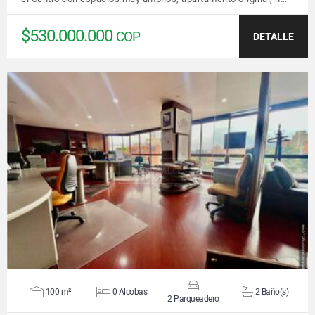
$530.000.000
COP
DETALLE
VER DETALLES
100 m²
0 Alcobas
2 Baño(s)
2 Parqueadero