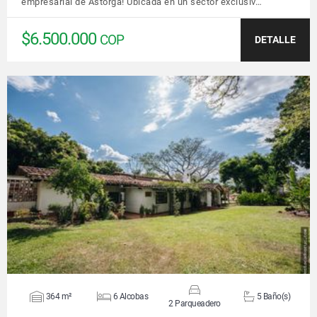
empresarial de Astorga! Ubicada en un sector exclusiv…
$6.500.000
COP
DETALLE
VER DETALLES
364 m²
6 Alcobas
5 Baño(s)
2 Parqueadero