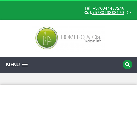
Tel.
+576044487249
Cel.
+573053388170
-
MENÚ