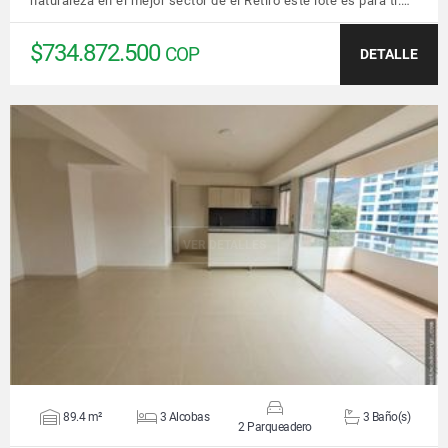
naturaleza en el mejor sector de el Retiro este lote es para ti.…
$734.872.500
COP
DETALLE
VER DETALLES
89.4 m²
3 Alcobas
3 Baño(s)
2 Parqueadero