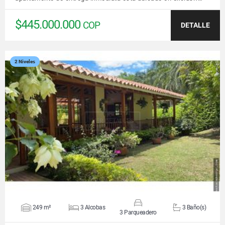
$445.000.000
COP
DETALLE
2 Niveles
VER DETALLES
249 m²
3 Alcobas
3 Baño(s)
3 Parqueadero