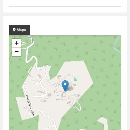
Mapa
+
−