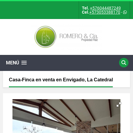
Tel.
+576044487249
Cel.
+573053388170
-
MENÚ
Casa-Finca en venta en Envigado, La Catedral