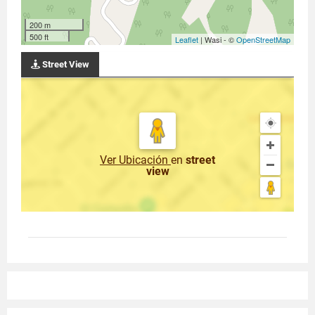
200 m
500 ft
Leaflet
| Wasi - ©
OpenStreetMap
Street View
Ver Ubicación
en
street
view