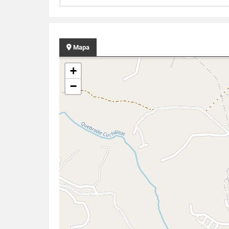
Mapa
+
−