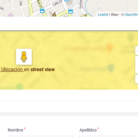
Leaflet
| Wasi - ©
OpenStr
r Ubicación
en
street view
*
*
Nombre
Apellidos