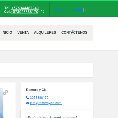
Tel.
+576044487249
ok
Select Language
▼
Cel.
+573053388170
-
INICIO
VENTA
ALQUILERES
CONTÁCTENOS
Romero y Cia
3053388170
info@romeroycia.com
¿Prefieres que te contactemos?