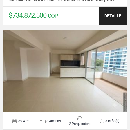
naturaleza en el mejor sector de el Retiro este lote es para ti.…
$734.872.500
COP
DETALLE
VER DETALLES
89.4 m²
3 Alcobas
3 Baño(s)
2 Parqueadero