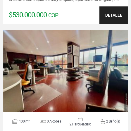
$530.000.000
COP
DETALLE
VER DETALLES
100 m²
0 Alcobas
2 Baño(s)
2 Parqueadero