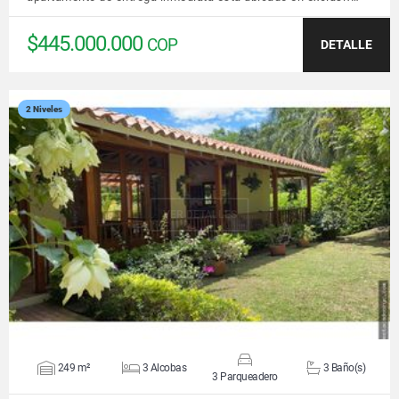
$445.000.000
COP
DETALLE
2 Niveles
VER DETALLES
249 m²
3 Alcobas
3 Baño(s)
3 Parqueadero