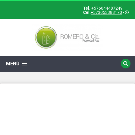
Tel.
+576044487249
Cel.
+573053388170
-
MENÚ