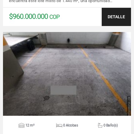
encuentra este lote mixto de 1.440 m², una oportunidad…
$960.000.000
COP
DETALLE
VER DETALLES
12 m²
0 Alcobas
0 Baño(s)