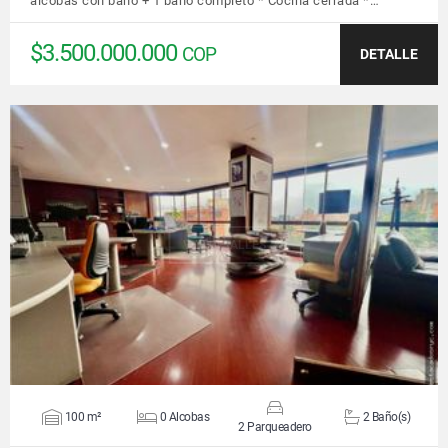
alcobas con baño + 1 baño completo * Cocina cerrada *…
$3.500.000.000
COP
DETALLE
VER DETALLES
100 m²
0 Alcobas
2 Baño(s)
2 Parqueadero