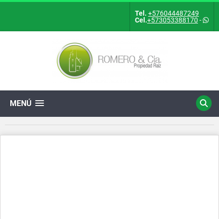
Tel.
+576044487249
Cel.
+573053388170
-
MENÚ