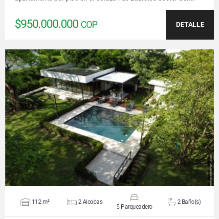
$950.000.000
COP
DETALLE
VER DETALLES
112 m²
2 Alcobas
2 Baño(s)
5 Parqueadero