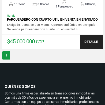
16.35 m²
0 Alcobas
0 Baño(s)
1 Parqueadero
Garaje
PARQUEADERO CON CUARTO ÚTIL EN VENTA EN ENVIGADO
Envigado, Loma de Los Mesa. ¡Oportunidad única en Envigado!
Se vende parqueadero con cuarto útil en unidad c…
$45.000.000
COP
DETALLE
1
QUIÉNES SOMOS
Somos una firma especializada en transacciones inmobiliarias,
con más de 30 años de experiencia en el gremio inmobiliario.
Contamos con un equipo de asesores inmobiliarios profesionales,