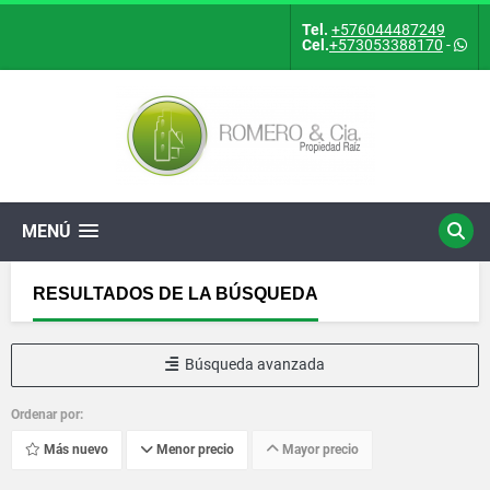
Tel.
+576044487249
Cel.
+573053388170
-
MENÚ
RESULTADOS DE LA BÚSQUEDA
Búsqueda avanzada
Ordenar por:
Más nuevo
Menor precio
Mayor precio