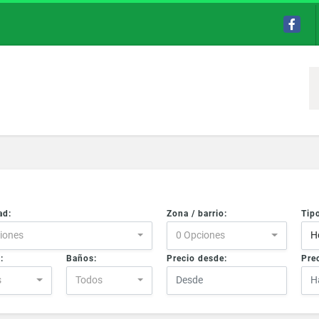
Facebo
ad:
Zona / barrio:
Tip
iones
0 Opciones
H
:
Baños:
Precio desde:
Prec
s
Todos