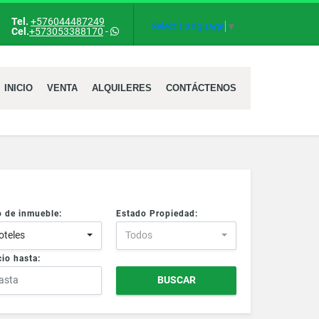
Tel.
+576044487249
ok
Select Language
▼
Cel.
+573053388170
-
INICIO
VENTA
ALQUILERES
CONTÁCTENOS
o de inmueble:
Estado Propiedad:
oteles
Todos
io hasta:
BUSCAR