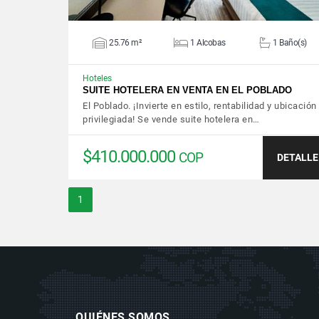
25.76 m²
1 Alcobas
1 Baño(s)
Hoteles
SUITE HOTELERA EN VENTA EN EL POBLADO
El Poblado. ¡Invierte en estilo, rentabilidad y ubicación
privilegiada! Se vende suite hotelera en…
$410.000.000
COP
DETALLE
1
QUIÉNES SOMOS