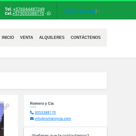
Tel.
+576044487249
ok
Select Language
▼
Cel.
+573053388170
-
INICIO
VENTA
ALQUILERES
CONTÁCTENOS
Romero y Cia
3053388170
info@romeroycia.com
¿Prefieres que te contactemos?