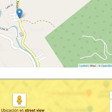
Leaflet
| Wasi - ©
OpenStr
r Ubicación
en
street view