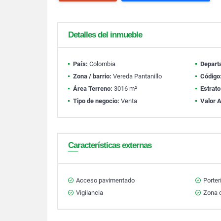
Detalles del inmueble
País:
Colombia
Depart
Zona / barrio:
Vereda Pantanillo
Código
Área Terreno:
3016 m²
Estrato
Tipo de negocio:
Venta
Valor A
Características externas
Acceso pavimentado
Porter
Vigilancia
Zona 