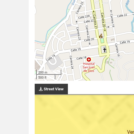
200 m
500 ft
Street View
Ve