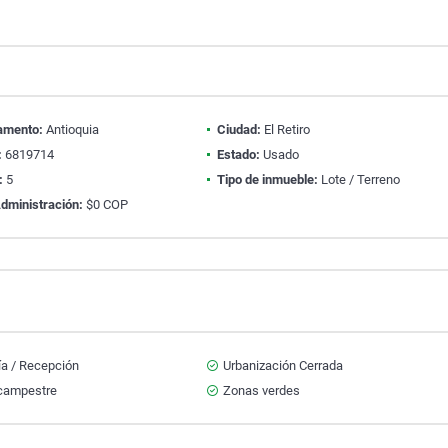
amento:
Antioquia
Ciudad:
El Retiro
:
6819714
Estado:
Usado
:
5
Tipo de inmueble:
Lote / Terreno
dministración:
$0 COP
ía / Recepción
Urbanización Cerrada
campestre
Zonas verdes