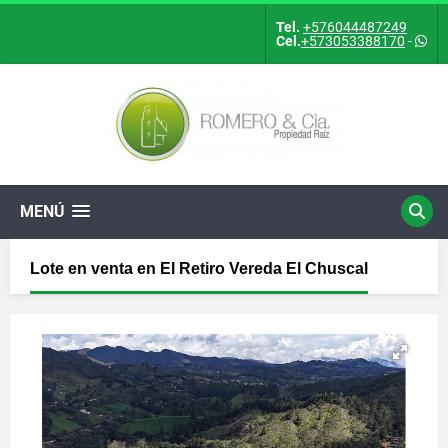
Tel.
+576044487249
Cel.
+573053388170
-
MENÚ
Lote en venta en El Retiro Vereda El Chuscal