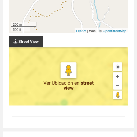
200 m
500 ft
Leaflet
| Wasi - ©
OpenStreetMap
Street View
Ver Ubicación
en
street
view