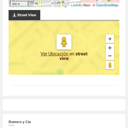
500 ft
Leaflet
| Wasi - ©
OpenStreetMap
Street View
Ver Ubicación
en
street
view
Romero y Cia