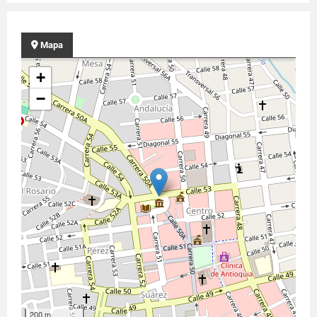
Mapa
+
−
200 m