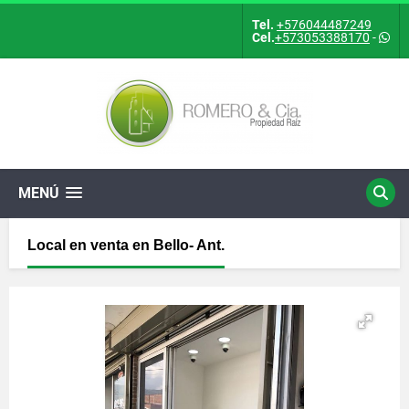
Tel.
+576044487249
Cel.
+573053388170
-
MENÚ
Local en venta en Bello- Ant.