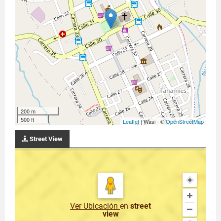
200 m
500 ft
Leaflet
| Wasi - ©
OpenStreetMap
Street View
Ver Ubicación
en
street
view