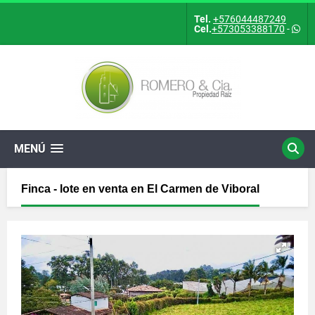
Tel.
+576044487249
Cel.
+573053388170
-
MENÚ
Finca - lote en venta en El Carmen de Viboral