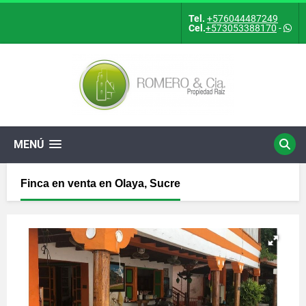
Tel.
+576044487249
Cel.
+573053388170
-
MENÚ
Finca en venta en Olaya, Sucre