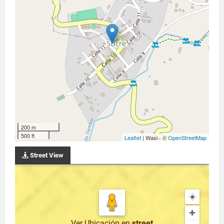
200 m
500 ft
Leaflet
| Wasi - ©
OpenStreetMap
Street View
Ver Ubicación
en
street