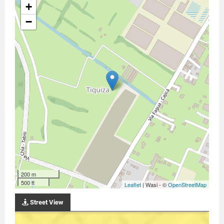
+
−
200 m
500 ft
Leaflet
| Wasi - ©
OpenStreetMap
Street View