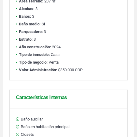
Área Terreno:
237 m²
Alcobas:
3
Baños:
3
Baño medio:
Si
Parqueadero:
3
Estrato:
3
Año construcción:
2024
Tipo de inmueble:
Casa
Tipo de negocio:
Venta
Valor Administración:
$350.000 COP
Características internas
Baño auxiliar
Baño en habitación principal
Clósets