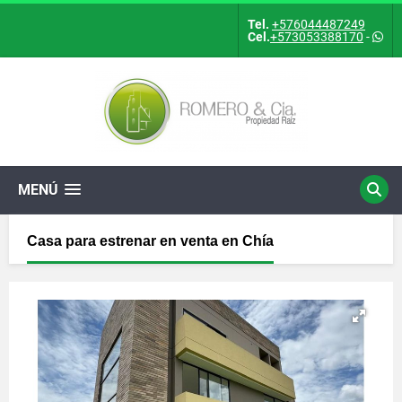
Tel.
+576044487249
Cel.
+573053388170
-
MENÚ
Casa para estrenar en venta en Chía