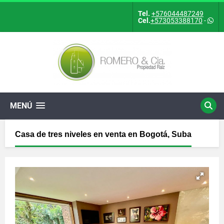
Tel.
+576044487249
Cel.
+573053388170
-
MENÚ
Casa de tres niveles en venta en Bogotá, Suba