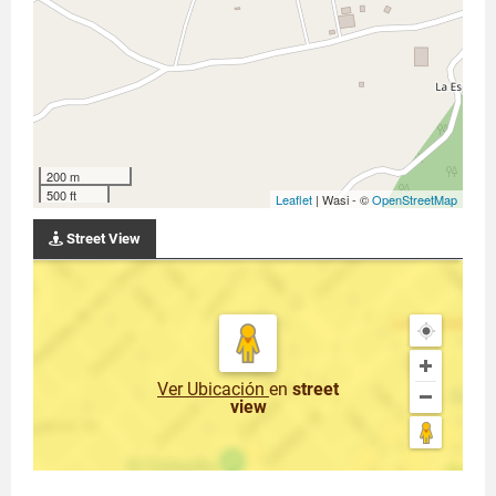
200 m
500 ft
Leaflet
| Wasi - ©
OpenStreetMap
Street View
Ver Ubicación
en
street
view