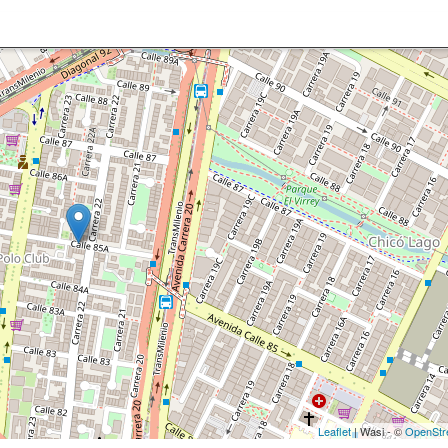
Leaflet
| Wasi - ©
OpenStr