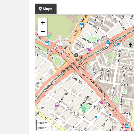
Mapa
+
−
200 m
500 ft