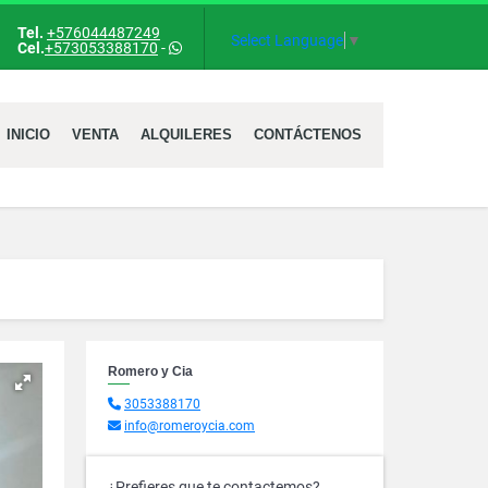
Tel.
+576044487249
ok
Select Language
▼
Cel.
+573053388170
-
INICIO
VENTA
ALQUILERES
CONTÁCTENOS
Romero y Cia
3053388170
info@romeroycia.com
¿Prefieres que te contactemos?