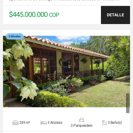
$445.000.000
COP
DETALLE
2 Niveles
VER DETALLES
249 m²
3 Alcobas
3 Baño(s)
3 Parqueadero