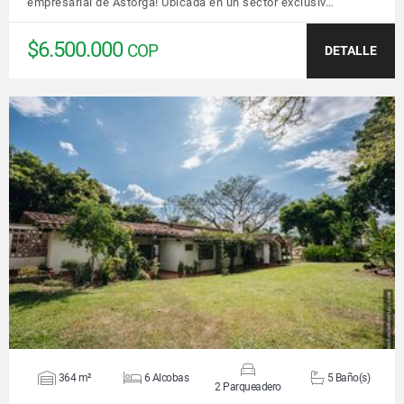
empresarial de Astorga! Ubicada en un sector exclusiv…
$6.500.000
COP
DETALLE
VER DETALLES
364 m²
6 Alcobas
5 Baño(s)
2 Parqueadero