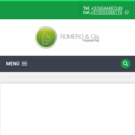
Tel.
+576044487249
Cel.
+573053388170
-
MENÚ