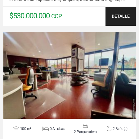
$530.000.000
COP
DETALLE
VER DETALLES
100 m²
0 Alcobas
2 Baño(s)
2 Parqueadero