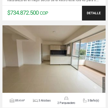
naturaleza en el mejor sector de el Retiro este lote es para ti.…
$734.872.500
COP
DETALLE
VER DETALLES
89.4 m²
3 Alcobas
3 Baño(s)
2 Parqueadero