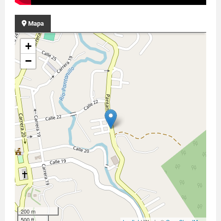
Mapa
+
−
200 m
500 ft