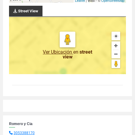
Leaflet
| Wasi - ©
OpenStreetMap
Street View
Ver Ubicación
en
street
view
Romero y Cia
3053388170