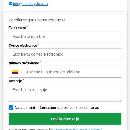
info@romeroycia.com
¿Prefieres que te contactemos?
*
Tu nombre
*
Correo electrónico
*
Número de teléfono
▼
*
Mensaje
Acepto recibir información sobre ofertas inmobiliarias
Enviar mensaje
Al enviar tus datos aceptas los
Términos de servicio y privacidad