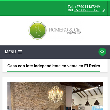
Tel.
+576044487249
Cel.
+573053388170
-
MENÚ
Casa con lote independiente en venta en El Retiro