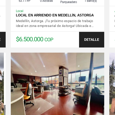
63.11 m²
0 Alcobas
1 Baño(s)
Parqueadero
Local
…
LOCAL EN ARRIENDO EN MEDELLÍN, ASTORGA
Medellín, Astorga. ¡Tu próximo espacio de trabajo
ideal en zona empresarial de Astorga! Ubicada e…
$6.500.000
COP
E
DETALLE
VER DETALLES