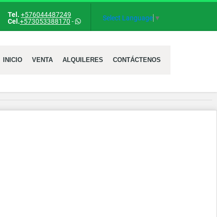
Tel.
+576044487249
ok
Select Language
▼
Cel.
+573053388170
-
INICIO
VENTA
ALQUILERES
CONTÁCTENOS