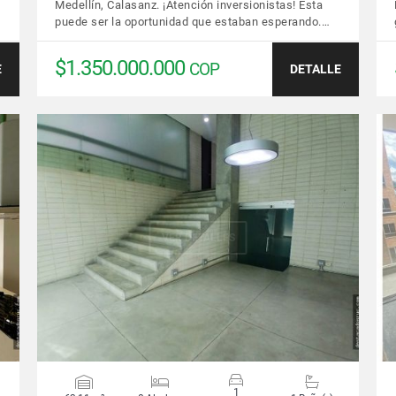
Medellín, Calasanz. ¡Atención inversionistas! Esta
puede ser la oportunidad que estaban esperando.…
$1.350.000.000
COP
E
DETALLE
VER DETALLES
1