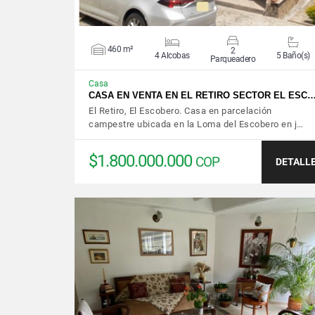
460 m²
2
4 Alcobas
5 Baño(s)
Parqueadero
Casa
CASA EN VENTA EN EL RETIRO SECTOR EL ESC
El Retiro, El Escobero. Casa en parcelación
campestre ubicada en la Loma del Escobero en j…
$1.800.000.000
COP
DETALL
VER DETALLES