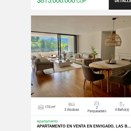
$815.000.000
COP
DETALL
VER DETALLES
170 m²
2
3 Alcobas
4 Baño(s)
Parqueadero
Apartamento
APARTAMENTO EN VENTA EN ENVIGADO, LAS B…