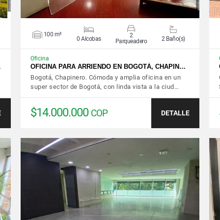
100 m²
2
0 Alcobas
2 Baño(s)
Parqueadero
Oficina
…
OFICINA PARA ARRIENDO EN BOGOTÁ, CHAPIN…
Bogotá, Chapinero. Cómoda y amplia oficina en un
super sector de Bogotá, con linda vista a la ciud…
$14.000.000
COP
E
DETALLE
VER DETALLES