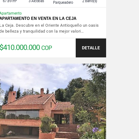
67.89 m²
3 Alcobas
2 Baño(s)
Parqueadero
Apartamento
APARTAMENTO EN VENTA EN LA CEJA
La Ceja. Descubre en el Oriente Antioqueño un oasis
de belleza y tranquilidad con la mejor valori…
$410.000.000
COP
DETALLE
VER DETALLES