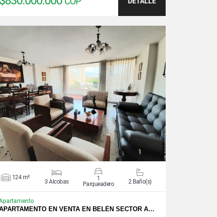
$830.000.000
COP
DETALLE
VER DETALLES
124 m²
1
3 Alcobas
2 Baño(s)
Parqueadero
Apartamento
APARTAMENTO EN VENTA EN BELÉN SECTOR A…