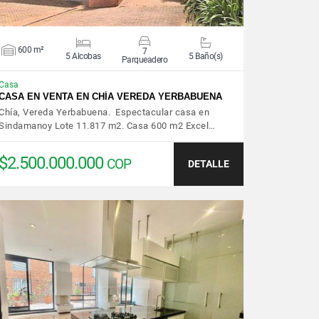
600 m²
7
5 Alcobas
5 Baño(s)
Parqueadero
Casa
CASA EN VENTA EN CHÍA VEREDA YERBABUENA
Chía, Vereda Yerbabuena. Espectacular casa en
Sindamanoy Lote 11.817 m2. Casa 600 m2 Excel…
$2.500.000.000
COP
DETALLE
VER DETALLES