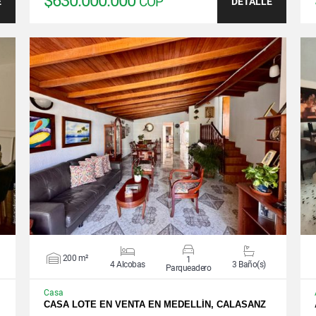
$630.000.000
COP
E
DETALLE
VER DETALLES
200 m²
1
4 Alcobas
3 Baño(s)
Parqueadero
Casa
CASA LOTE EN VENTA EN MEDELLÍN, CALASANZ