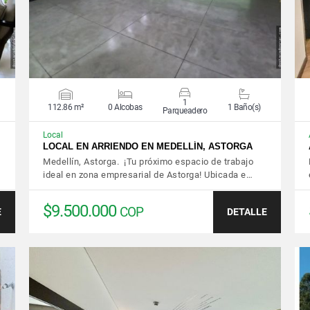
1
112.86 m²
0 Alcobas
1 Baño(s)
Parqueadero
Local
LOCAL EN ARRIENDO EN MEDELLÍN, ASTORGA
Medellín, Astorga. ¡Tu próximo espacio de trabajo
ideal en zona empresarial de Astorga! Ubicada e…
$9.500.000
COP
E
DETALLE