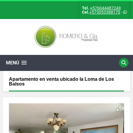
Tel.
+576044487249
Cel.
+573053388170
-
MENÚ
Apartamento en venta ubicado la Loma de Los
Balsos