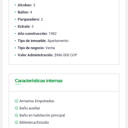
Alcobas:
3
Baños:
4
Parqueadero:
2
Estrato:
5
Año construcción:
1982
Tipo de inmueble:
Apartamento
Tipo de negocio:
Venta
Valor Administración:
$986.000 COP
Características internas
Armarios Empotrados
Baño auxiliar
Baño en habitación principal
Biblioteca/Estudio