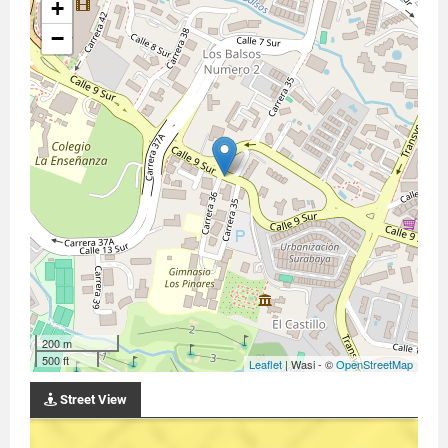
+
−
200 m
500 ft
Leaflet
| Wasi - ©
OpenStreetMap
Street View