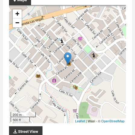
+
−
200 m
500 ft
Leaflet
| Wasi - ©
OpenStreetMap
Street View